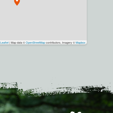
Leaflet
| Map data ©
OpenStreetMap
contributors, Imagery ©
Mapbox