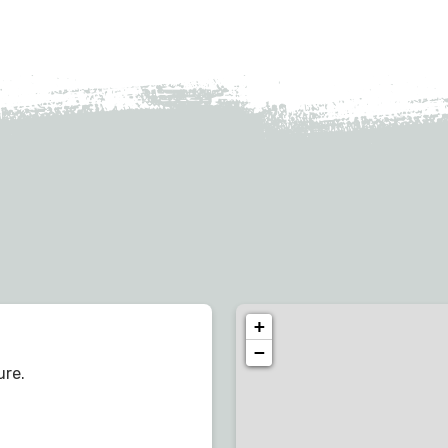
+
−
ure.