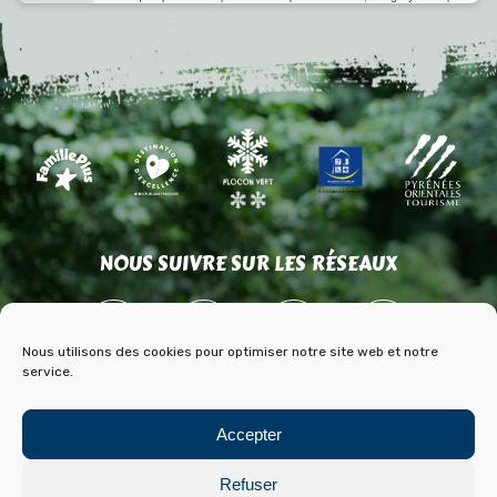
NOUS SUIVRE SUR LES RÉSEAUX
Nous utilisons des cookies pour optimiser notre site web et notre
service.
ACCÈS
CONTACT
PARTENAIRES
Accepter
PRESSE & MÉDIAS
BLOG HISTOIRE ET ARCHIVES DE FONT ROMEU
Refuser