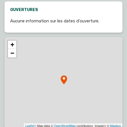
OUVERTURES
Aucune information sur les dates d'ouverture.
+
−
Leaflet
| Map data ©
OpenStreetMap
contributors, Imagery ©
Mapbox