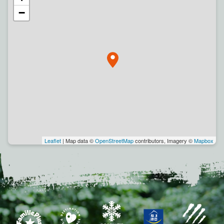
−
Leaflet
| Map data ©
OpenStreetMap
contributors, Imagery ©
Mapbox