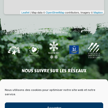
Leaflet
| Map data ©
OpenStreetMap
contributors, Imagery ©
Mapbox
NOUS SUIVRE SUR LES RÉSEAUX
Nous utilisons des cookies pour optimiser notre site web et notre
service.
Accepter