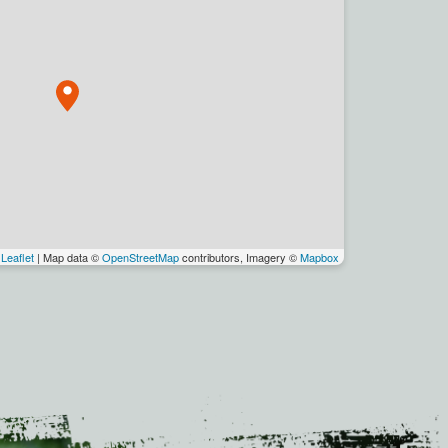
Leaflet
| Map data ©
OpenStreetMap
contributors, Imagery ©
Mapbox