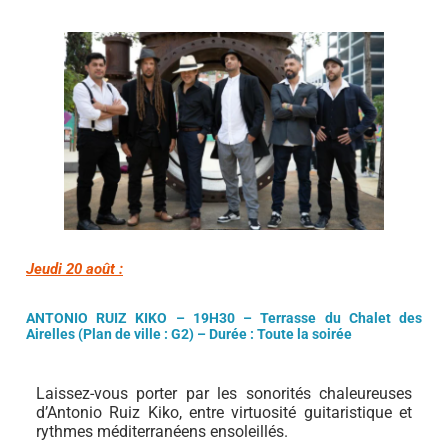
Jeudi 20 août :
ANTONIO RUIZ KIKO –
19H30 – Terrasse du Chalet des
Airelles
(Plan de ville : G2)
– Durée : Toute la soirée
Laissez-vous porter par les sonorités chaleureuses
d’Antonio Ruiz Kiko, entre virtuosité guitaristique et
rythmes méditerranéens ensoleillés.