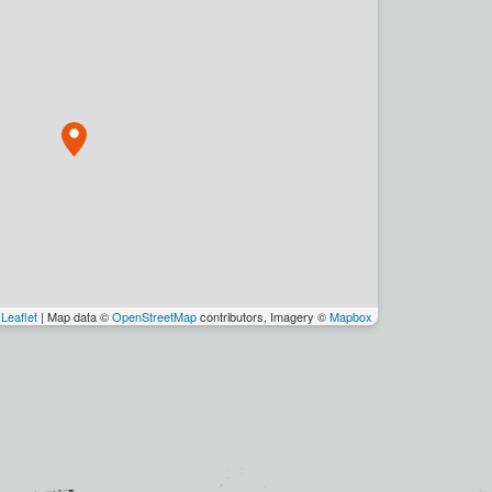
Leaflet
| Map data ©
OpenStreetMap
contributors, Imagery ©
Mapbox