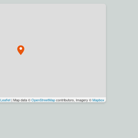
Leaflet
| Map data ©
OpenStreetMap
contributors, Imagery ©
Mapbox