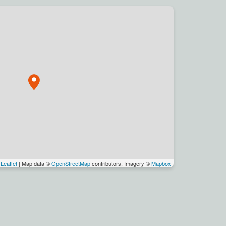
Leaflet
| Map data ©
OpenStreetMap
contributors, Imagery ©
Mapbox