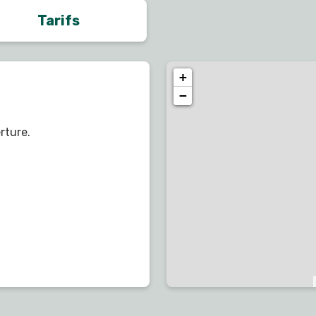
Tarifs
+
−
rture.