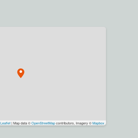
Leaflet
| Map data ©
OpenStreetMap
contributors, Imagery ©
Mapbox