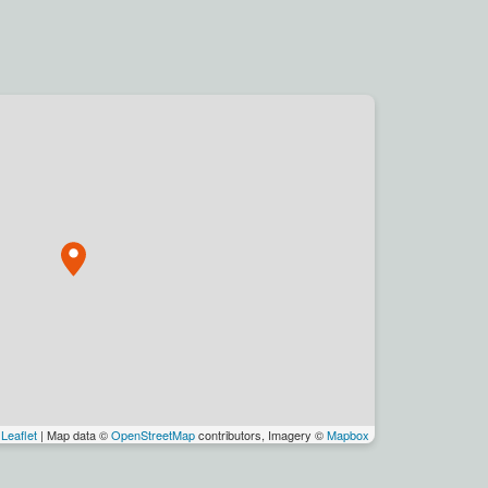
Leaflet
| Map data ©
OpenStreetMap
contributors, Imagery ©
Mapbox