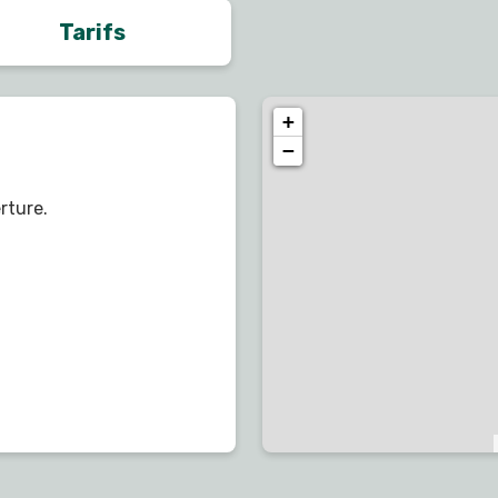
Tarifs
+
−
rture.