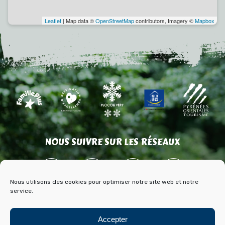
Leaflet
| Map data ©
OpenStreetMap
contributors, Imagery ©
Mapbox
NOUS SUIVRE SUR LES RÉSEAUX
Nous utilisons des cookies pour optimiser notre site web et notre
service.
ACCÈS
CONTACT
PARTENAIRES
Accepter