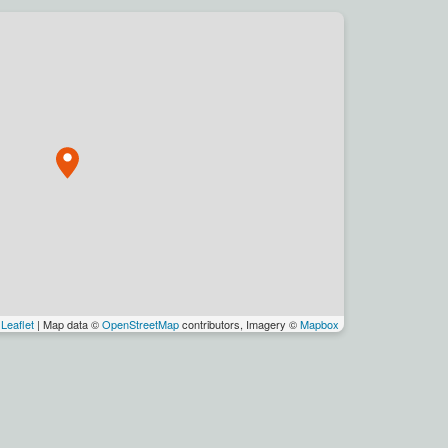
Leaflet
| Map data ©
OpenStreetMap
contributors, Imagery ©
Mapbox