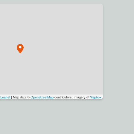
Leaflet
| Map data ©
OpenStreetMap
contributors, Imagery ©
Mapbox