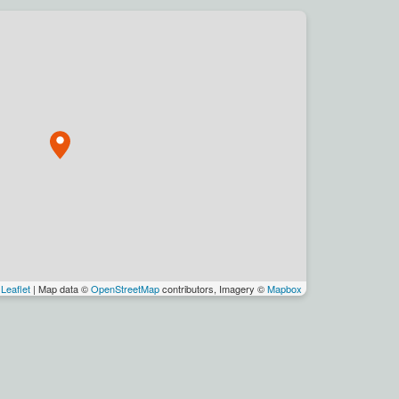
Leaflet
| Map data ©
OpenStreetMap
contributors, Imagery ©
Mapbox