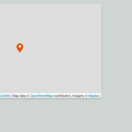
Leaflet
| Map data ©
OpenStreetMap
contributors, Imagery ©
Mapbox