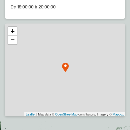
De 18:00:00 à 20:00:00
+
−
Leaflet
| Map data ©
OpenStreetMap
contributors, Imagery ©
Mapbox