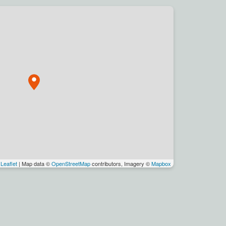
Leaflet
| Map data ©
OpenStreetMap
contributors, Imagery ©
Mapbox