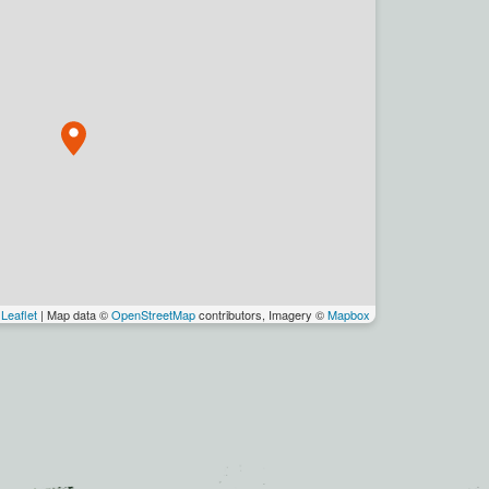
Leaflet
| Map data ©
OpenStreetMap
contributors, Imagery ©
Mapbox