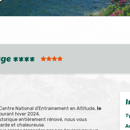
age ****
I
 Centre National d'Entrainement en Altitude,
le
ourant hiver 2024.
T
storique entièrement rénové, nous vous
arde et chaleureuse.
A