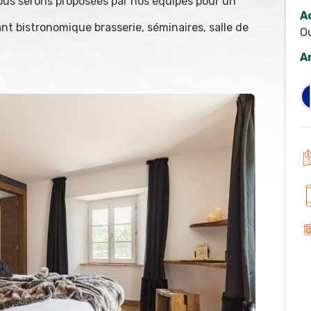
ous serons proposées par nos équipes pour un
A
nt bistronomique brasserie, séminaires, salle de
O
A