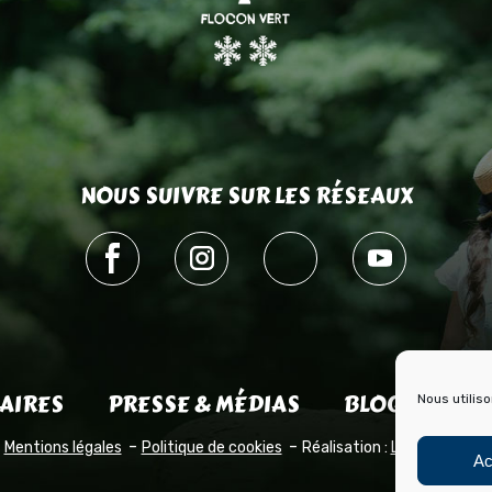
NOUS SUIVRE SUR LES RÉSEAUX
AIRES
PRESSE & MÉDIAS
BLOG HISTOI
Nous utilis
Mentions légales
Politique de cookies
Réalisation :
Laetimprove
Ac