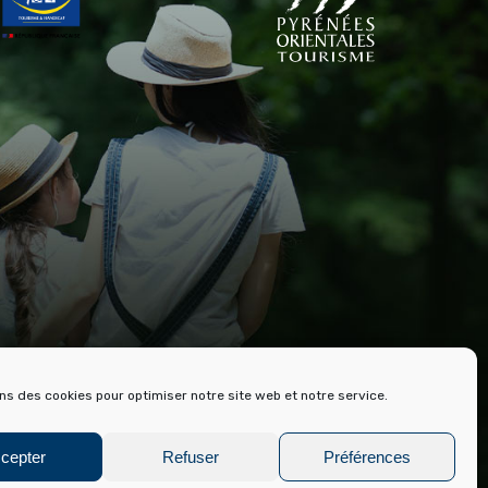
RE ET ARCHIVES DE FONT ROMEU
ons des cookies pour optimiser notre site web et notre service.
cepter
Refuser
Préférences