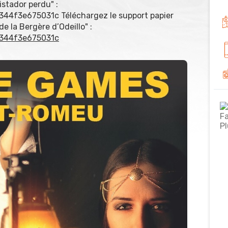
stador perdu" :
44f3e675031c Téléchargez le support papier
e la Bergère d’Odeillo" :
2344f3e675031c