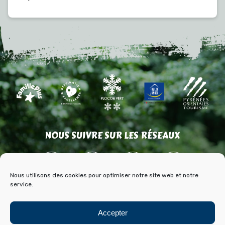
NOUS SUIVRE SUR LES RÉSEAUX
Nous utilisons des cookies pour optimiser notre site web et notre
service.
ACCÈS
CONTACT
PARTENAIRES
Accepter
PRESSE & MÉDIAS