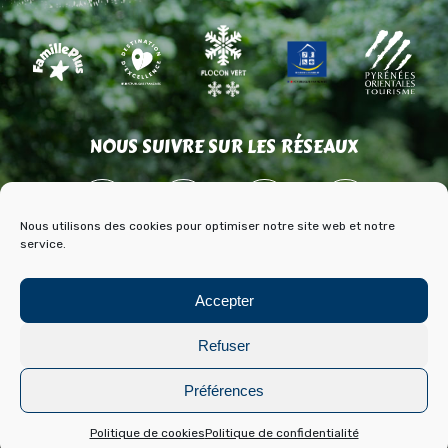
NOUS SUIVRE SUR LES RÉSEAUX
Nous utilisons des cookies pour optimiser notre site web et notre
service.
ACCÈS
CONTACT
PARTENAIRES
Accepter
PRESSE & MÉDIAS
BLOG HISTOIRE ET ARCHIVES DE FONT ROMEU
Refuser
Mentions légales
Politique de cookies
Préférences
Réalisation :
Laetimprove
Politique de cookies
Politique de confidentialité