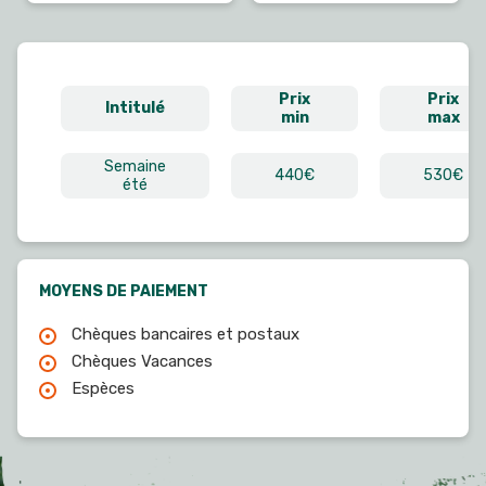
Prix
Prix
Intitulé
min
max
Semaine
440€
530€
été
MOYENS DE PAIEMENT
Chèques bancaires et postaux
Chèques Vacances
Espèces