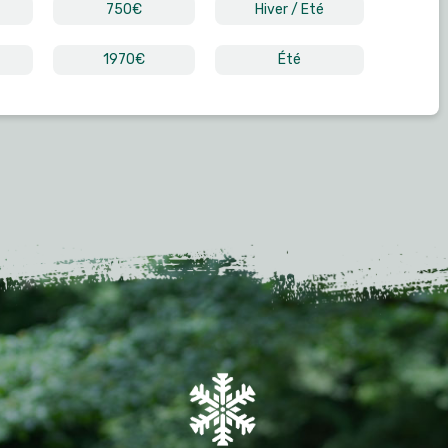
750€
Hiver / Eté
1970€
Été