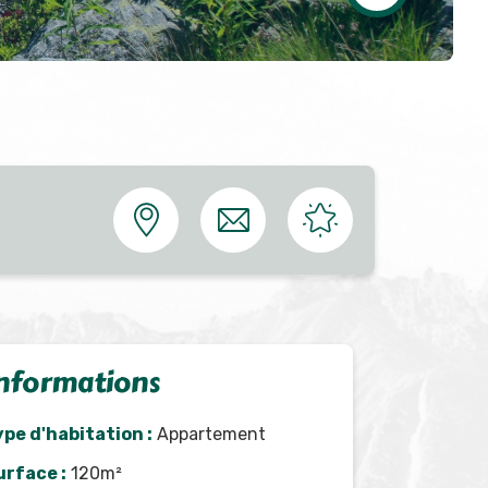
nformations
ype d'habitation :
Appartement
urface :
120m²