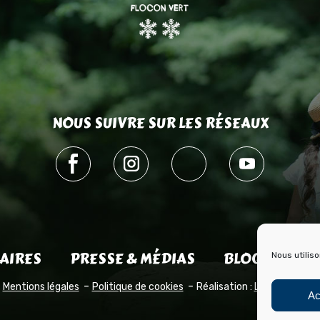
NOUS SUIVRE SUR LES RÉSEAUX
AIRES
PRESSE & MÉDIAS
BLOG HISTOI
Nous utilis
Mentions légales
Politique de cookies
Réalisation :
Laetimprove
Ac