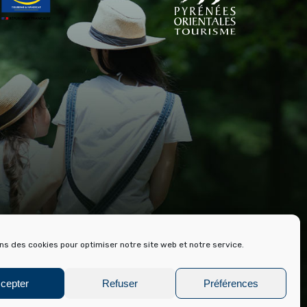
RE ET ARCHIVES DE FONT ROMEU
ons des cookies pour optimiser notre site web et notre service.
cepter
Refuser
Préférences