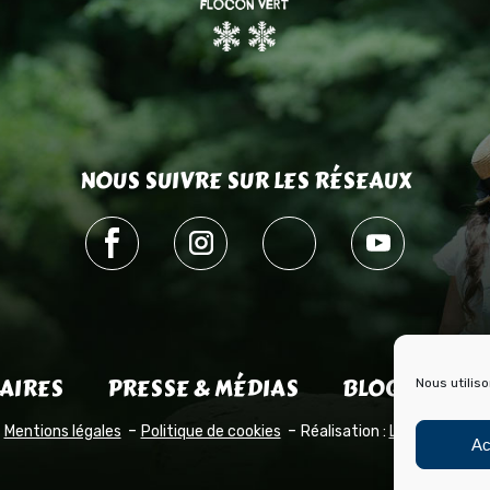
NOUS SUIVRE SUR LES RÉSEAUX
AIRES
PRESSE & MÉDIAS
BLOG HISTOI
Nous utilis
Mentions légales
Politique de cookies
Réalisation :
Laetimprove
Ac