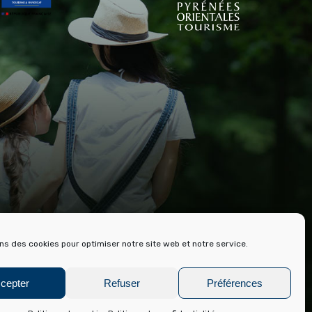
RE ET ARCHIVES DE FONT ROMEU
ons des cookies pour optimiser notre site web et notre service.
cepter
Refuser
Préférences