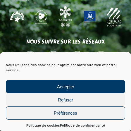
NOUS SUIVRE SUR LES RÉSEAUX
Nous utilisons des cookies pour optimiser notre site web et notre
service.
ACCÈS
CONTACT
PARTENAIRES
Accepter
PRESSE & MÉDIAS
BLOG HISTOIRE ET ARCHIVES DE FONT ROMEU
Refuser
Mentions légales
Politique de cookies
Préférences
Réalisation :
Laetimprove
Politique de cookies
Politique de confidentialité