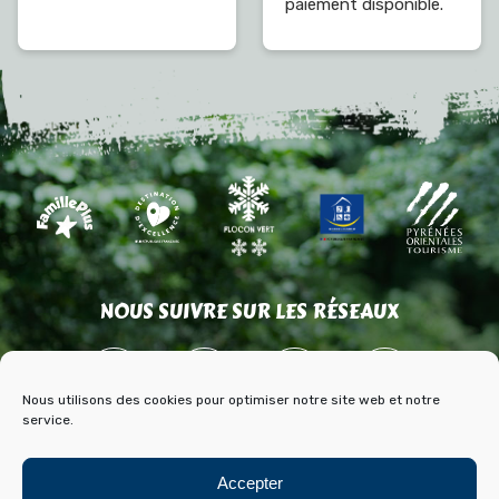
paiement disponible.
NOUS SUIVRE SUR LES RÉSEAUX
Nous utilisons des cookies pour optimiser notre site web et notre
service.
ACCÈS
CONTACT
PARTENAIRES
Accepter