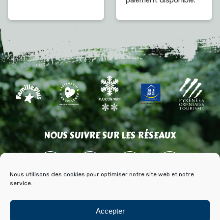
paiement disponible.
NOUS SUIVRE SUR LES RÉSEAUX
Nous utilisons des cookies pour optimiser notre site web et notre
service.
ACCÈS
CONTACT
PARTENAIRES
Accepter