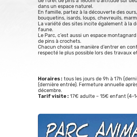
de forêt de pins à 1800m d’altitude sur deu
dans un espace naturel.
En famille, partez à la découverte des ours,
bouquetins, isards, loups, chevreuils, marm
La variété des sites incite également à la 
faune.
Le Parc, c’est aussi un espace montagnard 
de pins à crochets.
Chacun choisit sa manière d’entrer en conta
respecté le plus possible lors des travaux et
Horaires :
tous les jours de 9h à 17h (derni
(dernière entrée). Fermeture annuelle aprè
décembre.
Tarif visite :
17€ adulte – 15€ enfant (4-14