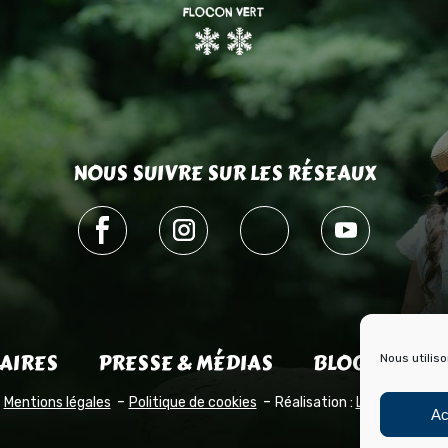
NOUS SUIVRE SUR LES RÉSEAUX
AIRES
PRESSE & MÉDIAS
BLOG HISTOI
Nous utilis
Mentions légales
Politique de cookies
Réalisation :
Laetimprove
Ac