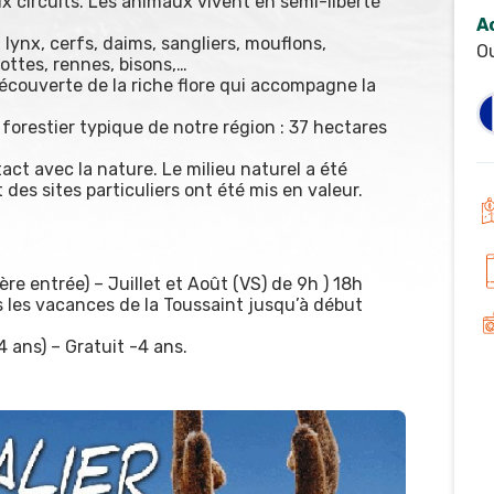
x circuits. Les animaux vivent en semi-liberté
A
 lynx, cerfs, daims, sangliers, mouflons,
O
ottes, rennes, bisons,…
découverte de la riche flore qui accompagne la
forestier typique de notre région : 37 hectares
ct avec la nature. Le milieu naturel a été
 des sites particuliers ont été mis en valeur.
ère entrée) – Juillet et Août (VS) de 9h ) 18h
s les vacances de la Toussaint jusqu’à début
 ans) – Gratuit -4 ans.