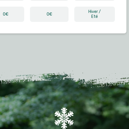
Hiver /
0€
0€
Eté