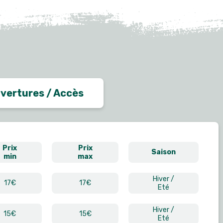
vertures / Accès
Prix
Prix
Saison
min
max
Hiver /
17€
17€
Eté
Hiver /
15€
15€
Eté