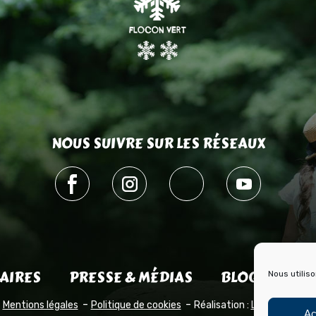
NOUS SUIVRE SUR LES RÉSEAUX
AIRES
PRESSE & MÉDIAS
BLOG HISTOI
Nous utilis
Mentions légales
Politique de cookies
Réalisation :
Laetimprove
Ac