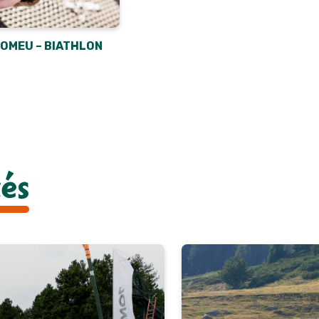
OMEU – BIATHLON
tés