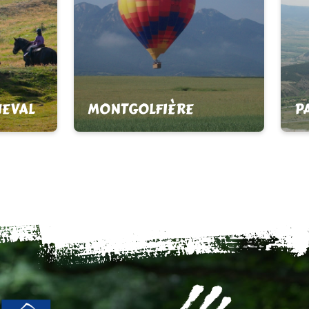
HEVAL
MONTGOLFIÈRE
P