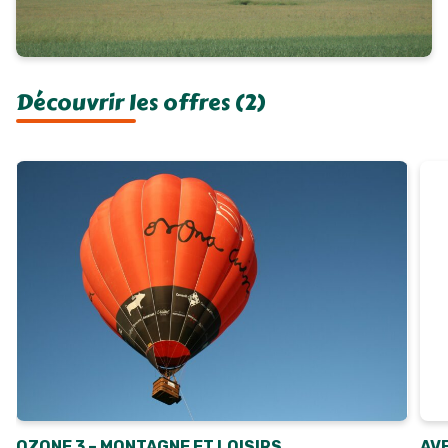
Découvrir les offres (2)
OZONE 3 – MONTAGNE ET LOISIRS
AV